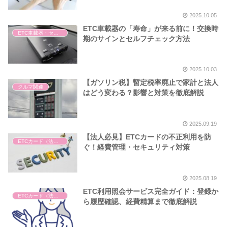
2025.10.05
ETC車載器の「寿命」が来る前に！交換時
ETC車載器・セットアップ
期のサインとセルフチェック方法
2025.10.03
【ガソリン税】暫定税率廃止で家計と法人
クルマ関連
はどう変わる？影響と対策を徹底解説
2025.09.19
【法人必見】ETCカードの不正利用を防
ETCカード（法人・個人）
ぐ！経費管理・セキュリティ対策
2025.08.19
ETC利用照会サービス完全ガイド：登録か
ETCカード（法人・個人）
ら履歴確認、経費精算まで徹底解説