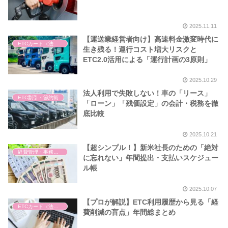
2025.11.11
【運送業経営者向け】高速料金激変時代に
ETCカード（法人・個人）
生き残る！運行コスト増大リスクと
ETC2.0活用による「運行計画の3原則」
2025.10.29
法人利用で失敗しない！車の「リース」
ETC割引・節約術
「ローン」「残価設定」の会計・税務を徹
底比較
2025.10.21
【超シンプル！】新米社長のための「絶対
経費管理・事務作業
に忘れない」年間提出・支払いスケジュー
ル帳
2025.10.07
【プロが解説】ETC利用履歴から見る「経
ETCカード（法人・個人）
費削減の盲点」年間総まとめ