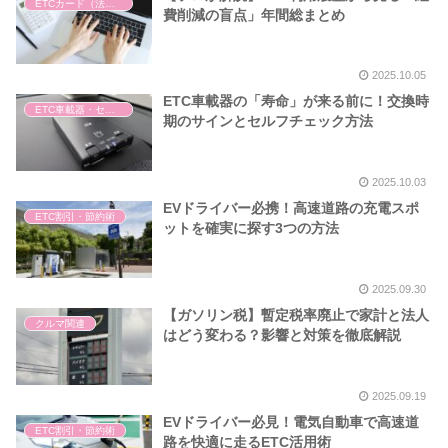
ETCカード（法人・個人）
費削減の盲点」年間総まとめ
2025.10.05
ETC車載器の「寿命」が来る前に！交換時
ETC車載器・セットアップ
期のサインとセルフチェック方法
2025.10.03
EVドライバー必携！高速道路の充電スポ
ETC割引・節約術
ットを確実に探す3つの方法
2025.09.30
【ガソリン税】暫定税率廃止で家計と法人
クルマ関連
はどう変わる？影響と対策を徹底解説
2025.09.19
EVドライバー必見！電気自動車で高速道
ETC割引・節約術
路を快適に走るETC活用術