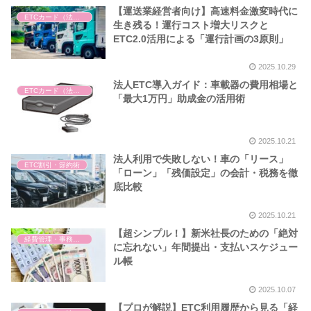
【運送業経営者向け】高速料金激変時代に
ETCカード（法人・個人）
生き残る！運行コスト増大リスクと
ETC2.0活用による「運行計画の3原則」
2025.10.29
法人ETC導入ガイド：車載器の費用相場と
ETCカード（法人・個人）
「最大1万円」助成金の活用術
2025.10.21
法人利用で失敗しない！車の「リース」
ETC割引・節約術
「ローン」「残価設定」の会計・税務を徹
底比較
2025.10.21
【超シンプル！】新米社長のための「絶対
経費管理・事務作業
に忘れない」年間提出・支払いスケジュー
ル帳
2025.10.07
【プロが解説】ETC利用履歴から見る「経