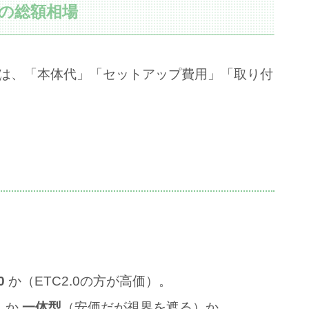
用の総額相場
用は、「本体代」「セットアップ費用」「取り付
0
か（ETC2.0の方が高価）。
）か
一体型
（安価だが視界を遮る）か。