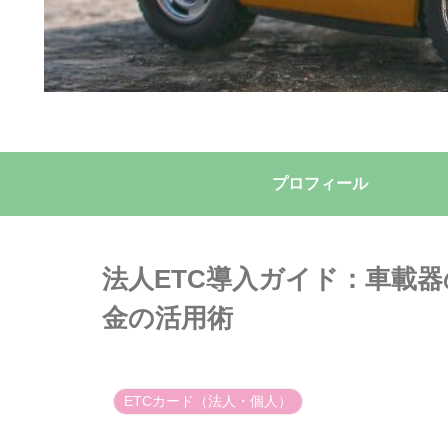
プロフィール
法人ETC導入ガイド：車載
金の活用術
ETCカード（法人・個人）