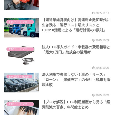
2025.11.11
【運送業経営者向け】高速料金激変時代に
ETCカード（法人・個人）
生き残る！運行コスト増大リスクと
ETC2.0活用による「運行計画の3原則」
2025.10.29
法人ETC導入ガイド：車載器の費用相場と
ETCカード（法人・個人）
「最大1万円」助成金の活用術
2025.10.21
法人利用で失敗しない！車の「リース」
ETC割引・節約術
「ローン」「残価設定」の会計・税務を徹
底比較
2025.10.21
【プロが解説】ETC利用履歴から見る「経
ETCカード（法人・個人）
費削減の盲点」年間総まとめ