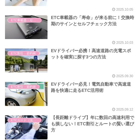
2025.10.05
ETC車載器の「寿命」が来る前に！交換時
ETC車載器・セットアップ
期のサインとセルフチェック方法
2025.10.03
EVドライバー必携！高速道路の充電スポ
ETC割引・節約術
ットを確実に探す3つの方法
2025.09.30
EVドライバー必見！電気自動車で高速道
ETC割引・節約術
路を快適に走るETC活用術
2025.09.12
【長距離ドライブ】年に数回の高速利用で
ETCカード（法人・個人）
も損しない！ETC割引とルートの賢い選び
方